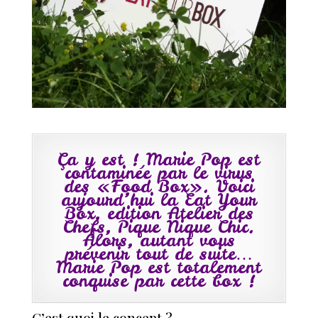
Ça y est ! Marie Pop est
contaminée par le virus
des «Food Box». Voici
aujourd’hui la Eat Your
Box, edition Atelier des
Chefs, Pique Nique Chic.
Alors, autant vous
prévenir tout de suite…
Marie Pop est totalement
conquise par cette box !
C’est quoi le concept ?