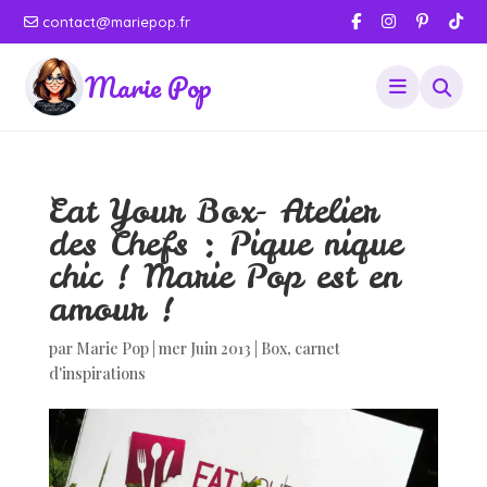
contact@mariepop.fr
Marie Pop
Eat Your Box- Atelier
des Chefs : Pique nique
chic ! Marie Pop est en
amour !
par
Marie Pop
|
mer Juin 2013
|
Box
,
carnet
d'inspirations