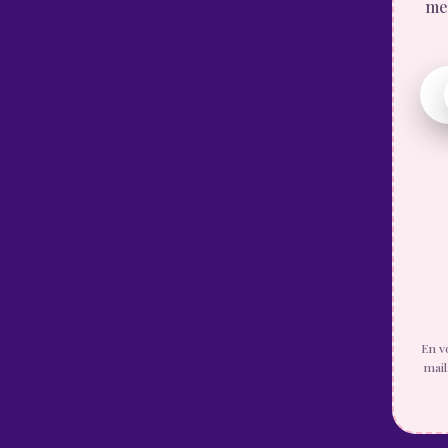
mes
En v
mail