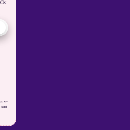
oîte
ar e-
 tout