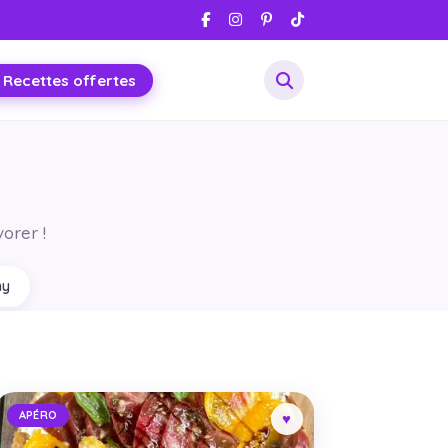
 Recettes offertes
orer !
hy
APÉRO