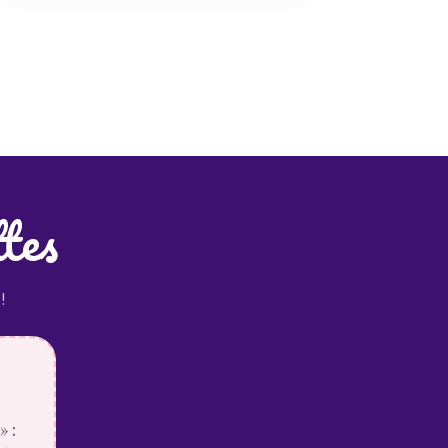
ttes
!
» :