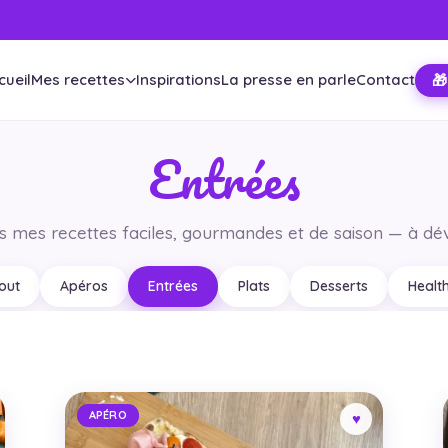
cueil
Mes recettes
Inspirations
La presse en parle
Contact
🎁
Entrées
s mes recettes faciles, gourmandes et de saison — à dév
out
Apéros
Entrées
Plats
Desserts
Healt
APÉRO