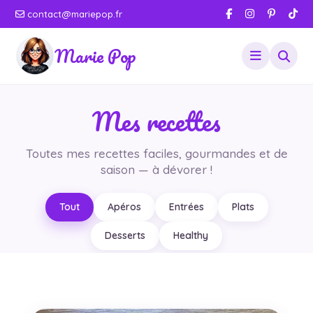
contact@mariepop.fr
Marie Pop
Mes recettes
Toutes mes recettes faciles, gourmandes et de
saison — à dévorer !
Tout
Apéros
Entrées
Plats
Desserts
Healthy