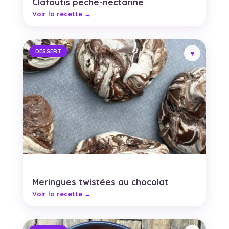
Clafoutis pêche-nectarine
DESSERT
Meringues twistées au chocolat