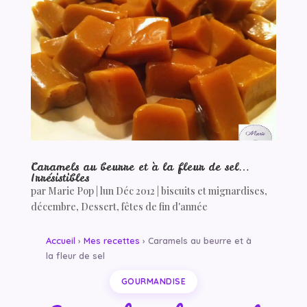
Caramels au beurre et à la fleur de sel…
Irrésistibles
par
Marie Pop
|
lun Déc 2012
|
biscuits et mignardises
,
décembre
,
Dessert
,
fêtes de fin d'année
Accueil
›
Mes recettes
› Caramels au beurre et à
la fleur de sel
GOURMANDISE