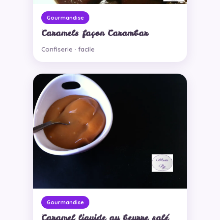
Gourmandise
Caramels façon Carambar
Confiserie · facile
Gourmandise
Caramel liquide au beurre salé