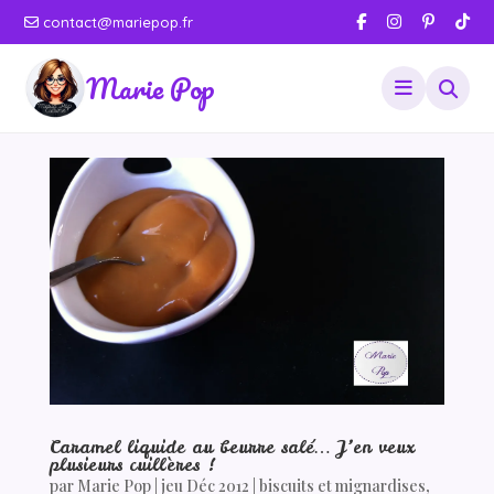
contact@mariepop.fr
Marie Pop
Caramel liquide au beurre salé… J’en veux
plusieurs cuillères !
par
Marie Pop
|
jeu Déc 2012
|
biscuits et mignardises
,