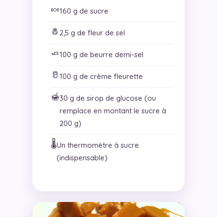
🍬
160 g de sucre
🧂
2,5 g de fleur de sel
🧈
100 g de beurre demi-sel
🥛
100 g de crème fleurette
🍯
30 g de sirop de glucose (ou
remplace en montant le sucre à
200 g)
🌡️
Un thermomètre à sucre
(indispensable)