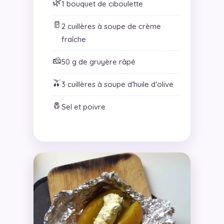
🌿
1 bouquet de ciboulette
🥛
2 cuillères à soupe de crème
fraîche
🧀
50 g de gruyère râpé
🫒
3 cuillères à soupe d’huile d’olive
🧂
Sel et poivre