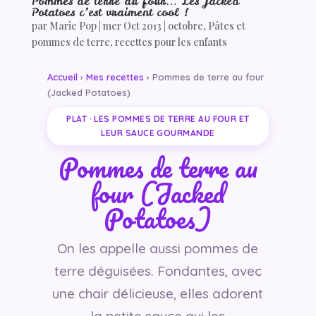
Pommes de terre au four… Les Jacked
Potatoes c’est vraiment cool !
par
Marie Pop
|
mer Oct 2013
|
octobre
,
Pâtes et
pommes de terre
,
recettes pour les enfants
Accueil
›
Mes recettes
› Pommes de terre au four
(Jacked Potatoes)
PLAT · LES POMMES DE TERRE AU FOUR ET
LEUR SAUCE GOURMANDE
Pommes de terre au
four (Jacked
Potatoes)
On les appelle aussi pommes de
terre déguisées. Fondantes, avec
une chair délicieuse, elles adorent
la petite sauce qui les