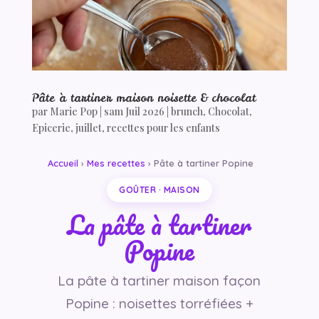
Pâte à tartiner maison noisette & chocolat
par
Marie Pop
|
sam Juil 2026
|
brunch
,
Chocolat
,
Epicerie
,
juillet
,
recettes pour les enfants
Accueil
›
Mes recettes
› Pâte à tartiner Popine
GOÛTER · MAISON
La pâte à tartiner
Popine
La pâte à tartiner maison façon
Popine : noisettes torréfiées +