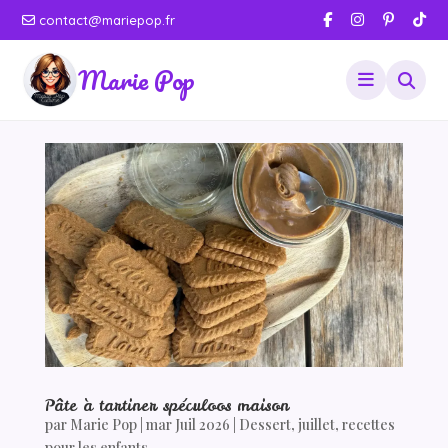
contact@mariepop.fr
Marie Pop
Pâte à tartiner spéculoos maison
par
Marie Pop
|
mar Juil 2026
|
Dessert
,
juillet
,
recettes
pour les enfants