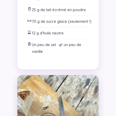
🥛
25 g de lait écrémé en poudre
🍬
70 g de sucre glace (seulement !)
🫒
12 g d’huile neutre
🧂
Un peu de sel · 🌿 un peu de
vanille