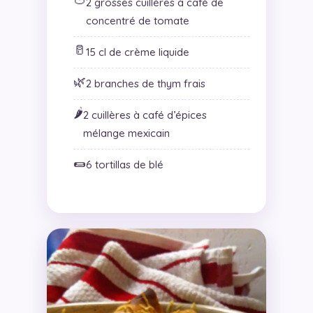
🍅
2 grosses cuillères à café de
concentré de tomate
🥛
15 cl de crème liquide
🌿
2 branches de thym frais
🌶️
2 cuillères à café d’épices
mélange mexicain
🌯
6 tortillas de blé