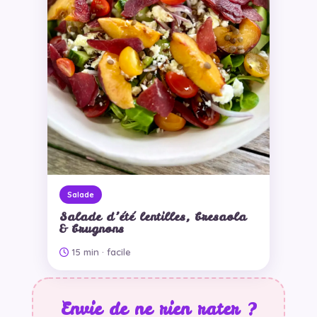
Salade
Salade d’été lentilles, bresaola
& brugnons
15 min
· facile
Envie de ne rien rater ?