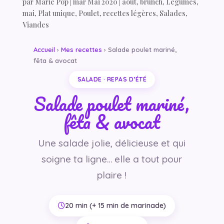
par
Marie Pop
|
mar Mai 2020
|
août
,
brunch
,
Légumes
,
mai
,
Plat unique
,
Poulet
,
recettes légères
,
Salades
,
Viandes
Accueil
›
Mes recettes
› Salade poulet mariné,
fêta & avocat
SALADE · REPAS D’ÉTÉ
Salade poulet mariné,
fêta & avocat
Une salade jolie, délicieuse et qui
soigne ta ligne… elle a tout pour
plaire !
20 min (+ 15 min de marinade)