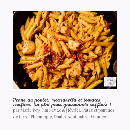
Penne au poulet, mozzarella et tomates
confites. Un plat pour gourmands raffinés !
par
Marie Pop
|
lun Fév 2016
|
février
,
Pâtes et pommes
de terre
,
Plat unique
,
Poulet
,
septembre
,
Viandes