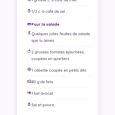
🧂
1/2 c. à café de sel
🥗
Pour la salade
🥬
Quelques jolies feuilles de salade
que tu aimes
🍅
2 grosses tomates épluchées,
coupées en quartiers
🧅
1 cébette coupée en petits dés
🧀
80 g de feta
🥑
1 bel avocat
🧂
Sel et poivre