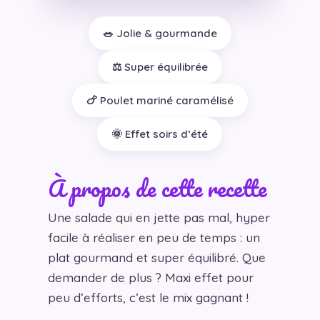
🥗 Jolie & gourmande
⚖️ Super équilibrée
🍗 Poulet mariné caramélisé
🌞 Effet soirs d’été
À propos de cette recette
Une salade qui en jette pas mal, hyper
facile à réaliser en peu de temps : un
plat gourmand et super équilibré. Que
demander de plus ? Maxi effet pour
peu d’efforts, c’est le mix gagnant !