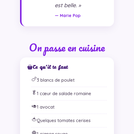
est belle. »
— Marie Pop
On passe en cuisine
Ce qu’il te faut
🍗
3 blancs de poulet
🥬
1 cœur de salade romaine
🥑
1 avocat
🍅
Quelques tomates cerises
🧅
1 oignon rouge