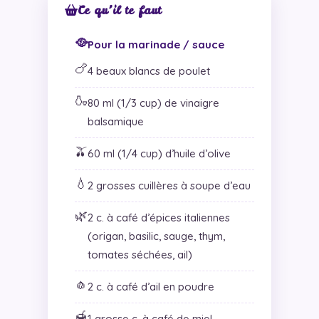
Ce qu’il te faut
🥘
Pour la marinade / sauce
🍗
4 beaux blancs de poulet
🍶
80 ml (1/3 cup) de vinaigre
balsamique
🫒
60 ml (1/4 cup) d’huile d’olive
💧
2 grosses cuillères à soupe d’eau
🌿
2 c. à café d’épices italiennes
(origan, basilic, sauge, thym,
tomates séchées, ail)
🧄
2 c. à café d’ail en poudre
🍯
1 grosse c. à café de miel