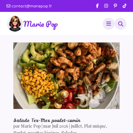
contact@mariepop.fr
Marie Pop
Salade Tex-Mex poulet-cumin
par
Marie Pop
|
mar Juil 2026
|
juillet
,
Plat unique
,
Poulet
,
recettes légères
,
Salades