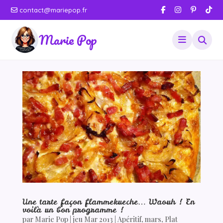
contact@mariepop.fr
Marie Pop
Une tarte façon flammekueche… Waouh ! En
voilà un bon programme !
par
Marie Pop
|
jeu Mar 2013
|
Apéritif
,
mars
,
Plat