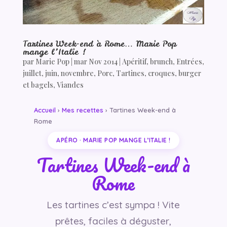
Tartines Week-end à Rome… Marie Pop
mange l’Italie !
par
Marie Pop
|
mar Nov 2014
|
Apéritif
,
brunch
,
Entrées
,
juillet
,
juin
,
novembre
,
Porc
,
Tartines, croques, burger
et bagels
,
Viandes
Accueil
›
Mes recettes
› Tartines Week-end à
Rome
APÉRO · MARIE POP MANGE L’ITALIE !
Tartines Week-end à
Rome
Les tartines c’est sympa ! Vite
prêtes, faciles à déguster,