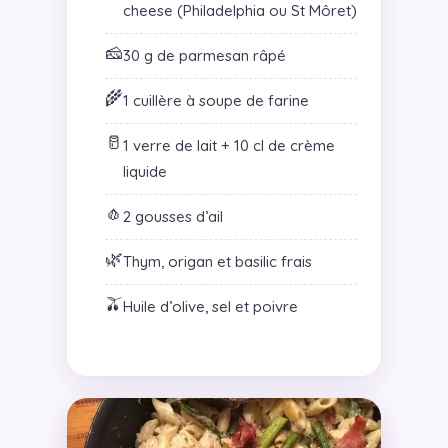
cheese (Philadelphia ou St Môret)
🧀
30 g de parmesan râpé
🌾
1 cuillère à soupe de farine
🥛
1 verre de lait + 10 cl de crème
liquide
🧄
2 gousses d’ail
🌿
Thym, origan et basilic frais
🫒
Huile d’olive, sel et poivre