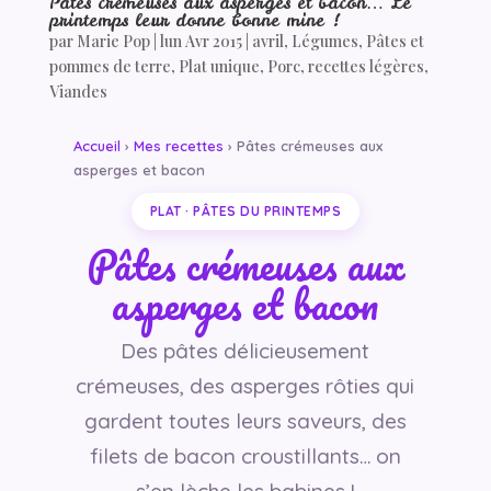
Pâtes crémeuses aux asperges et bacon… Le
printemps leur donne bonne mine !
par
Marie Pop
|
lun Avr 2015
|
avril
,
Légumes
,
Pâtes et
pommes de terre
,
Plat unique
,
Porc
,
recettes légères
,
Viandes
Accueil
›
Mes recettes
› Pâtes crémeuses aux
asperges et bacon
PLAT · PÂTES DU PRINTEMPS
Pâtes crémeuses aux
asperges et bacon
Des pâtes délicieusement
crémeuses, des asperges rôties qui
gardent toutes leurs saveurs, des
filets de bacon croustillants… on
s’en lèche les babines !