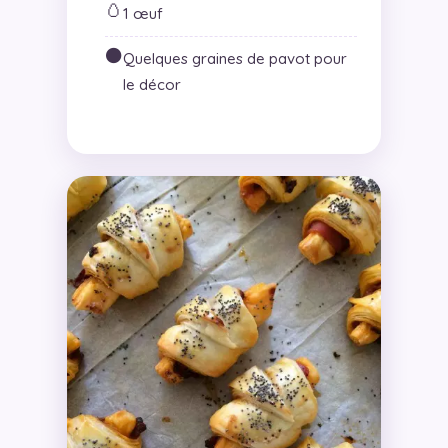
🥚
1 œuf
⚫
Quelques graines de pavot pour
le décor