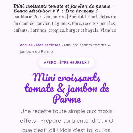
Mini croissants tomate et jambon de parme –
Bonne résolution # 7 : Etre heureux !
par
Marie Pop
|
ven Jan 2015
|
Apéritif
,
brunch
,
fêtes de
fin d'année
,
janvier
,
Légumes
,
Porc
,
recettes pour les
enfants
,
Tartines, croques, burger et bagels
,
Viandes
Accueil
›
Mes recettes
› Mini croissants tomate &
jambon de Parme
APÉRO · ÊTRE HEUREUX !
Mini croissants
tomate & jambon de
Parme
Une recette toute simple aux maxis
effets ! Prépare-toi à entendre : « Ô
que c’est joli ! Mais c’est toi qui as