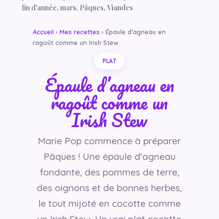
fin d'année
,
mars
,
Pâques
,
Viandes
Accueil
›
Mes recettes
› Épaule d’agneau en
ragoût comme un Irish Stew
PLAT
Épaule d’agneau en
ragoût comme un
Irish Stew
Marie Pop commence à préparer
Pâques ! Une épaule d’agneau
fondante, des pommes de terre,
des oignons et de bonnes herbes,
le tout mijoté en cocotte comme
un Irish Stew. Un vrai plat cocotte