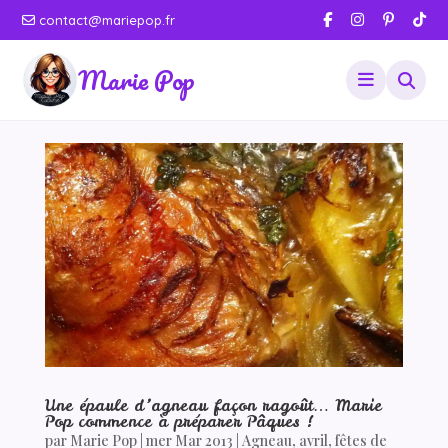
contact@mariepop.fr
Marie Pop
Une épaule d’agneau façon ragoût… Marie
Pop commence à préparer Pâques !
par
Marie Pop
|
mer Mar 2013
|
Agneau
,
avril
,
fêtes de