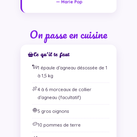
— Marie Pop
On passe en cuisine
Ce qu’il te faut
🐑
1 épaule d’agneau désossée de 1
à 1,5 kg
🍖
4 à 6 morceaux de collier
d’agneau (facultatif)
🧅
5 gros oignons
🥔
10 pommes de terre