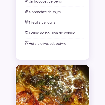
🌿
Un bouquet de persil
🌿
4 branches de thym
🍃
1 feuille de laurier
🍲
1 cube de bouillon de volaille
🫒
Huile d’olive, sel, poivre