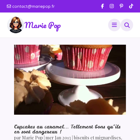
contact@mariepop.fr
Marie Pop
Cupcakes au caramel… Tellement bons qu’ils
en sont dangereux !
par
Marie Pop
|
mer Jan 2013
|
biscuits et mignardises
,