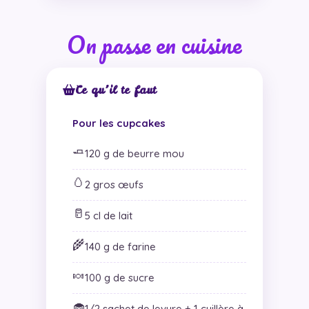
On passe en cuisine
Ce qu’il te faut
Pour les cupcakes
🧈
120 g de beurre mou
🥚
2 gros œufs
🥛
5 cl de lait
🌾
140 g de farine
🍬
100 g de sucre
🧁
1/2 sachet de levure + 1 cuillère à