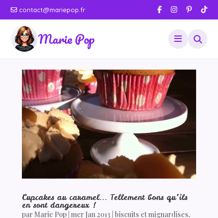
contact@mariepop.fr
Marie Pop
Cupcakes au caramel… Tellement bons qu’ils
en sont dangereux !
par
Marie Pop
|
mer Jan 2013
|
biscuits et mignardises
,