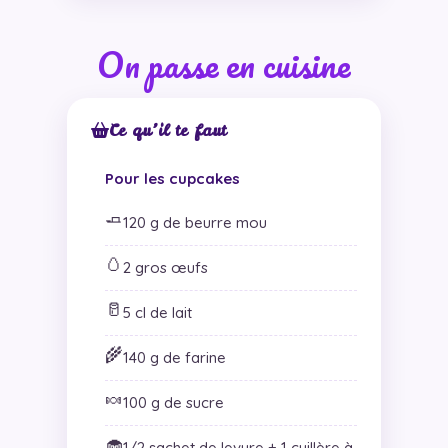
On passe en cuisine
Ce qu’il te faut
Pour les cupcakes
🧈
120 g de beurre mou
🥚
2 gros œufs
🥛
5 cl de lait
🌾
140 g de farine
🍬
100 g de sucre
🧁
1/2 sachet de levure + 1 cuillère à