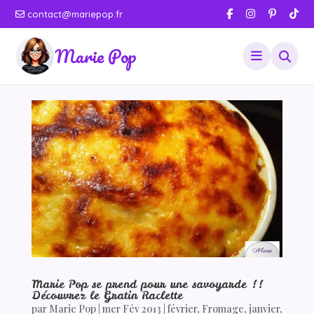
contact@mariepop.fr
Marie Pop
Marie Pop se prend pour une savoyarde !!
Découvrez le Gratin Raclette
par
Marie Pop
|
mer Fév 2013
|
février
,
Fromage
,
janvier
,