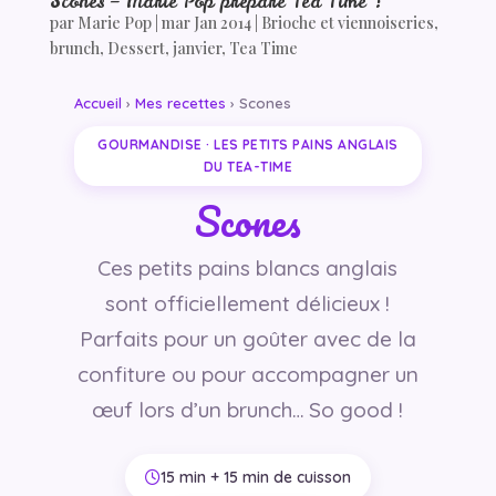
Scones – Marie Pop prépare Tea Time !
par
Marie Pop
|
mar Jan 2014
|
Brioche et viennoiseries
,
brunch
,
Dessert
,
janvier
,
Tea Time
Accueil
›
Mes recettes
› Scones
GOURMANDISE · LES PETITS PAINS ANGLAIS
DU TEA-TIME
Scones
Ces petits pains blancs anglais
sont officiellement délicieux !
Parfaits pour un goûter avec de la
confiture ou pour accompagner un
œuf lors d’un brunch… So good !
15 min + 15 min de cuisson