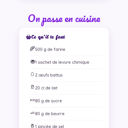
On passe en cuisine
Ce qu’il te faut
🌾
500 g de farine
🧁
1 sachet de levure chimique
🥚
2 œufs battus
🥛
20 cl de lait
🍬
80 g de sucre
🧈
80 g de beurre
🧂
1 pincée de sel