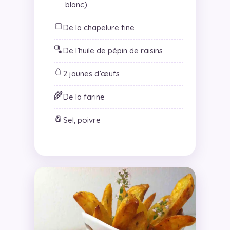
blanc)
🍞
De la chapelure fine
🫗
De l’huile de pépin de raisins
🥚
2 jaunes d’œufs
🌾
De la farine
🧂
Sel, poivre