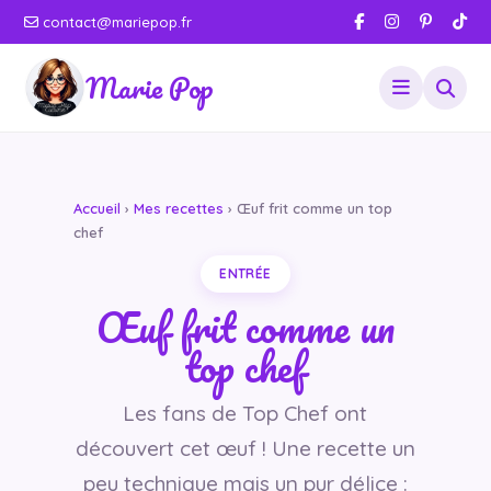
contact@mariepop.fr
Marie Pop
Accueil
›
Mes recettes
› Œuf frit comme un top
chef
ENTRÉE
Œuf frit comme un
top chef
Les fans de Top Chef ont
découvert cet œuf ! Une recette un
peu technique mais un pur délice :