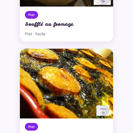
Plat
Soufflé au fromage
Plat · facile
Plat