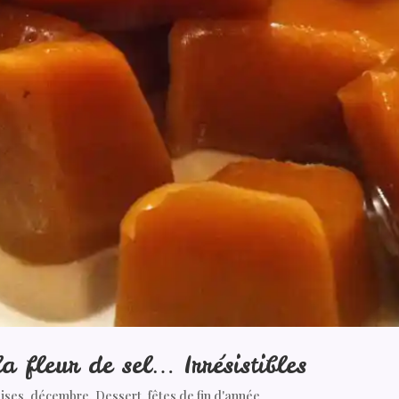
a fleur de sel… Irrésistibles
dises
,
décembre
,
Dessert
,
fêtes de fin d'année