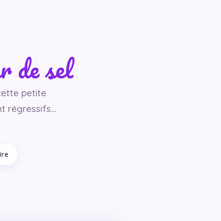
r de sel
cette petite
nt régressifs…
ire