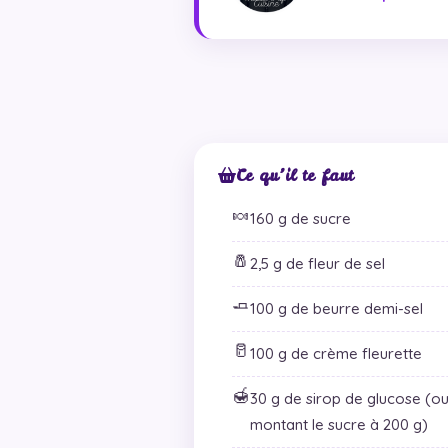
Ce qu’il te faut
🍬
160 g de sucre
🧂
2,5 g de fleur de sel
🧈
100 g de beurre demi-sel
🥛
100 g de crème fleurette
🍯
30 g de sirop de glucose (o
montant le sucre à 200 g)