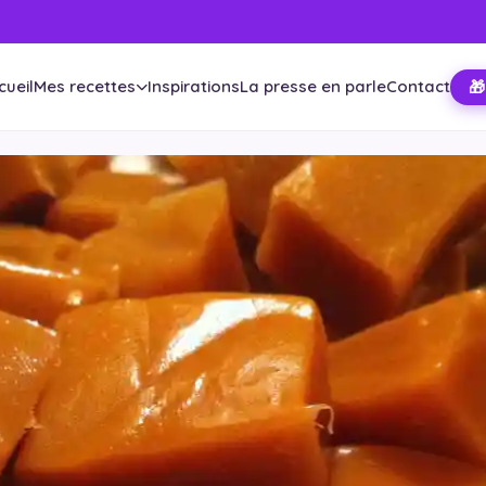
cueil
Mes recettes
Inspirations
La presse en parle
Contact
🎁