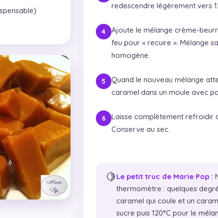
redescendre légèrement vers 12
ispensable)
Ajoute le mélange crème-beurre-
feu pour « recuire ». Mélange s
homogène.
Quand le nouveau mélange atteint
caramel dans un moule avec pap
Laisse complètement refroidir 
Conserve au sec.
🍋
Le petit truc de Marie Pop :
N
thermomètre : quelques degré
caramel qui coule et un carame
sucre puis 120°C pour le mélan