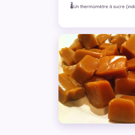
🌡️
Un thermomètre à sucre (ind