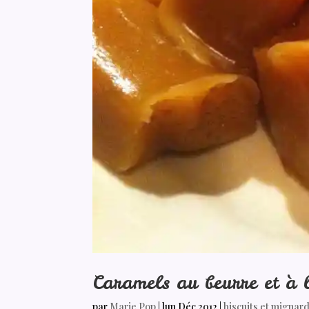
Caramels au beurre et à l
par
Marie Pop
|
lun Déc 2012
|
biscuits et mignar