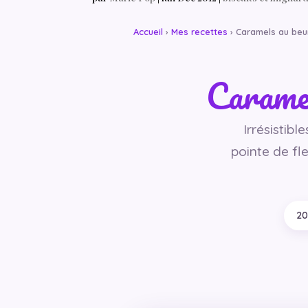
Accueil
›
Mes recettes
› Caramels au beur
Caramel
Irrésistibl
pointe de fle
20