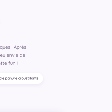
iques ! Après
 eu envie de
tte fun !
le panure croustillante