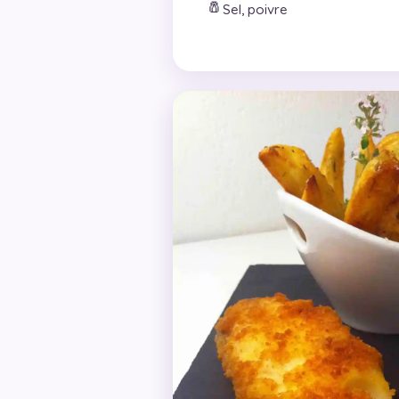
🧂
Sel, poivre