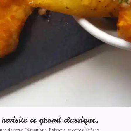
revisite ce grand classique.
mes de terre
,
Plat unique
,
Poissons
,
recettes légères