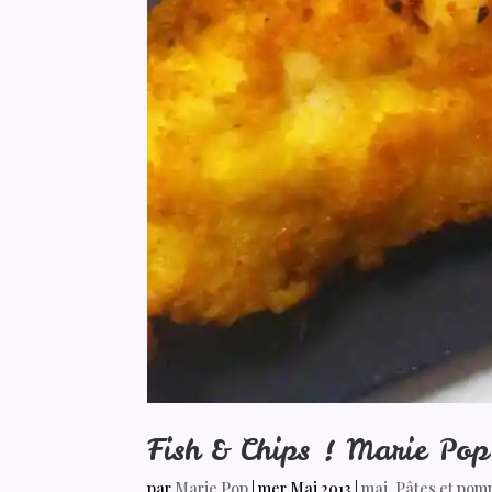
Fish & Chips ! Marie Pop 
par
Marie Pop
|
mer Mai 2013
|
mai
,
Pâtes et pom