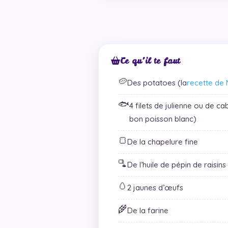
Ce qu’il te faut
🥔
Des potatoes (la
recette de 
🐟
4 filets de julienne ou de ca
bon poisson blanc)
🍞
De la chapelure fine
🫗
De l’huile de pépin de raisins
🥚
2 jaunes d’œufs
🌾
De la farine