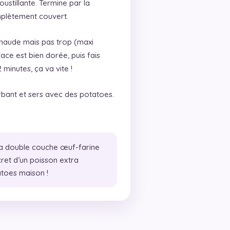
stillante. Termine par la
omplètement couvert.
n chaude mais pas trop (maxi
ace est bien dorée, puis fais
minutes, ça va vite !
orbant et sers avec des potatoes.
a double couche œuf-farine
cret d’un poisson extra
atoes maison !