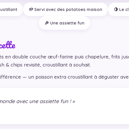
ustillant
🥔 Servi avec des potatoes maison
🍋 Le c
🎉 Une assiette fun
cette
és en double couche œuf-farine puis chapelure, frits jusq
 & chips revisité, croustillant à souhait.
différence — un poisson extra croustillant à déguster av
monde avec une assiette fun ! »