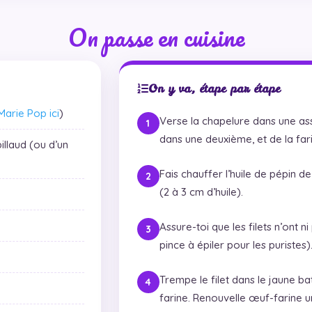
On passe en cuisine
On y va, étape par étape
Marie Pop ici
)
Verse la chapelure dans une ass
dans une deuxième, et de la far
billaud (ou d’un
Fais chauffer l’huile de pépin d
(2 à 3 cm d’huile).
Assure-toi que les filets n’ont ni
pince à épiler pour les puristes)
Trempe le filet dans le jaune ba
farine. Renouvelle œuf-farine 