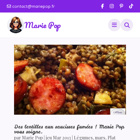
contact@mariepop.fr
Marie Pop
Des lentilles aux saucisses fumées ! Marie Pop
vous soigne.
par
Marie Pop
|
jeu Mar 2013
|
Légumes
,
mars
,
Plat