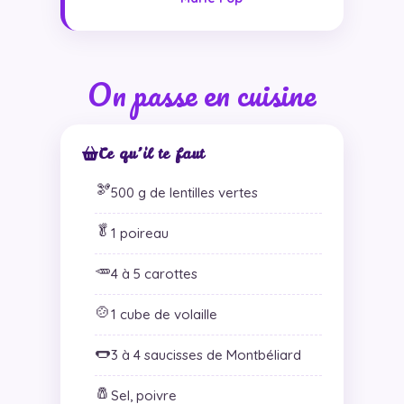
On passe en cuisine
Ce qu’il te faut
🫘
500 g de lentilles vertes
🥬
1 poireau
🥕
4 à 5 carottes
🍲
1 cube de volaille
🌭
3 à 4 saucisses de Montbéliard
🧂
Sel, poivre