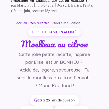
Moelleux au Citron… La vie en acidulé !
par
Marie Pop
|
lun Fév 2015
|
Dessert
,
février
,
Fruits
,
Gâteau
,
juin
,
recettes légères
Accueil
›
Mes recettes
› Moelleux au citron
DESSERT · LA VIE EN ACIDULÉ
Moelleux au citron
Cette jolie petite recette, inspirée
par Elise, est un BONHEUR.
Acidulée, légère, savoureuse… Tu
sens le moelleux au citron t’envahir
? Marie Pop fond !
20 à 25 min de cuisson