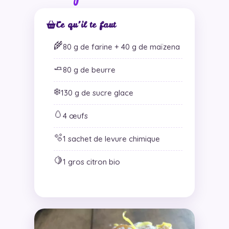
Ce qu’il te faut
🌾
80 g de farine + 40 g de maïzena
🧈
80 g de beurre
❄️
130 g de sucre glace
🥚
4 œufs
🫧
1 sachet de levure chimique
🍋
1 gros citron bio