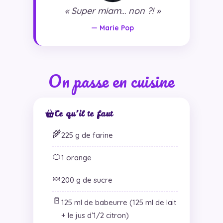
« Super miam… non ?! »
— Marie Pop
On passe en cuisine
Ce qu’il te faut
🌾
225 g de farine
🍊
1 orange
🍬
200 g de sucre
🥛
125 ml de babeurre (125 ml de lait
+ le jus d’1/2 citron)