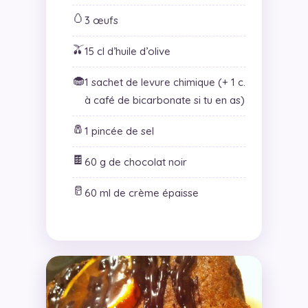
🥚
3 œufs
🫒
15 cl d’huile d’olive
🧁
1 sachet de levure chimique (+ 1 c.
à café de bicarbonate si tu en as)
🧂
1 pincée de sel
🍫
60 g de chocolat noir
🥛
60 ml de crème épaisse