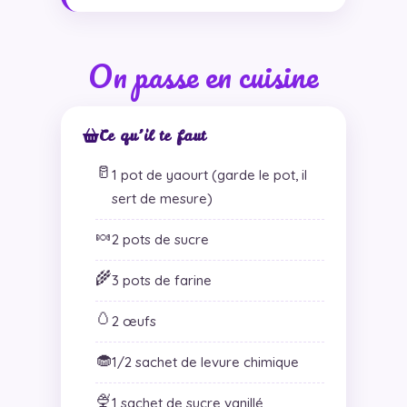
On passe en cuisine
Ce qu’il te faut
🥛
1 pot de yaourt (garde le pot, il
sert de mesure)
🍬
2 pots de sucre
🌾
3 pots de farine
🥚
2 œufs
🧁
1/2 sachet de levure chimique
🍨
1 sachet de sucre vanillé