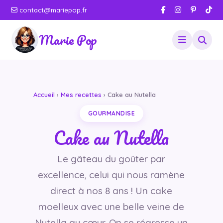
contact@mariepop.fr
Marie Pop
Accueil
›
Mes recettes
› Cake au Nutella
GOURMANDISE
Cake au Nutella
Le gâteau du goûter par
excellence, celui qui nous ramène
direct à nos 8 ans ! Un cake
moelleux avec une belle veine de
Nutella au cœur. On se régresse un