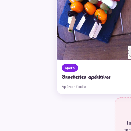
Apéro
Brochettes apéritives
Apéro · facile
In
mes