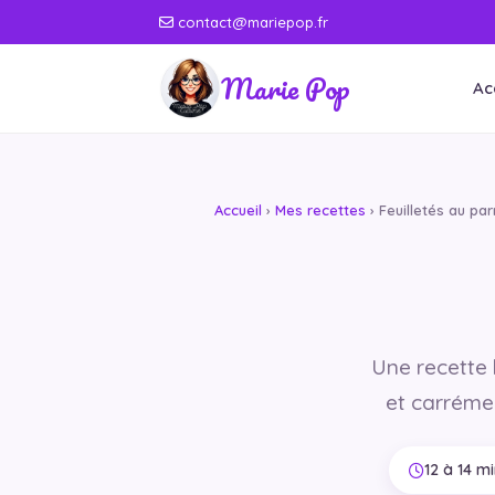
contact@mariepop.fr
Marie Pop
Ac
Accueil
›
Mes recettes
› Feuilletés au p
Une recette h
et carrémen
12 à 14 m