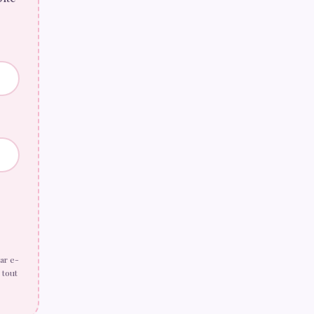
ar e-
 tout