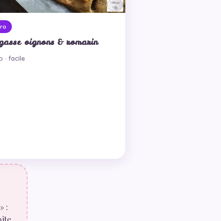
ro
gasse oignons & romarin
 · facile
» :
oîte