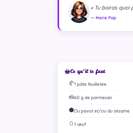
« Tu boiras quoi
— Marie Pop
Ce qu’il te faut
🥐
1 pâte feuilletée
🧀
60 g de parmesan
⚫
Du pavot et/ou du sésame
🥚
1 œuf