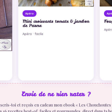
Apéro
Apé
Mini croissants tomate & jambon
Fou
de Parme
Apéro
Apéro · facile
Envie de ne rien rater ?
scris-toi et reçois en cadeau mon ebook « Les Chouchoutes 
 16 recettes best-of, faciles et gourmandes, direct dans ta b