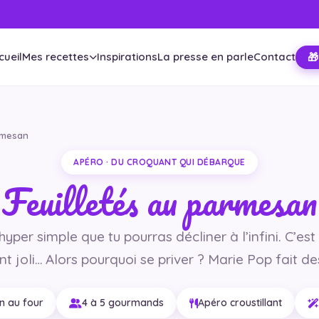
cueil
Mes recettes
Inspirations
La presse en parle
Contact
🎁
armesan
APÉRO · DU CROQUANT QUI DÉBARQUE
Feuilletés au parmesan
yper simple que tu pourras décliner à l’infini. C’est
t joli… Alors pourquoi se priver ? Marie Pop fait de
in au four
4 à 5 gourmands
Apéro croustillant