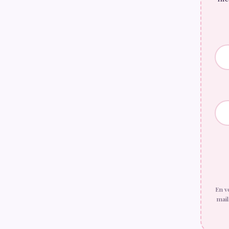
En v
mail