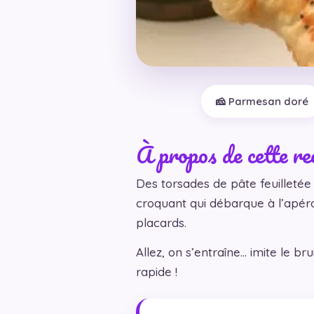
🧀 Parmesan doré
À propos de cette re
Des torsades de pâte feuilleté
croquant qui débarque à l’apéro 
placards.
Allez, on s’entraîne… imite le br
rapide !