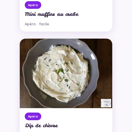
Apéro
Mini muffins au crabe
Apéro · facile
Apéro
Dip de chèvre