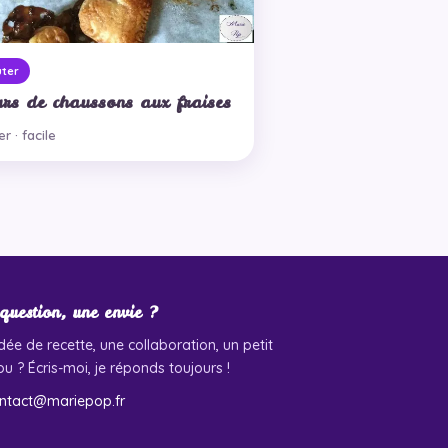
ter
rs de chaussons aux fraises
r · facile
question, une envie ?
dée de recette, une collaboration, un petit
u ? Écris-moi, je réponds toujours !
ntact@mariepop.fr