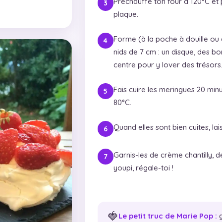
Préchauffe ton four à 120°C et 
plaque.
Forme (à la poche à douille ou à
nids de 7 cm : un disque, des bo
centre pour y lover des trésors
Fais cuire les meringues 20 minu
80°C.
Quand elles sont bien cuites, lais
Garnis-les de crème chantilly, d
youpi, régale-toi !
🍓
Le petit truc de Marie Pop :
g