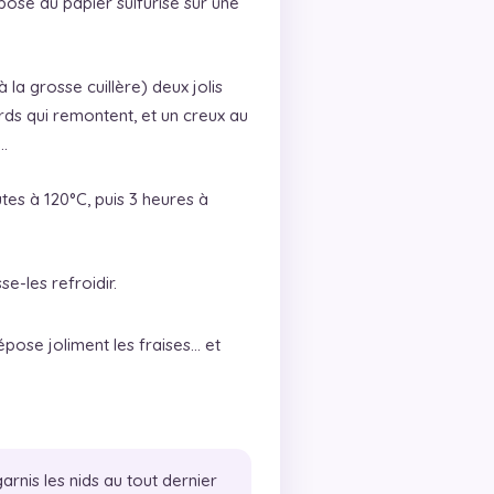
pose du papier sulfurisé sur une
 la grosse cuillère) deux jolis
rds qui remontent, et un creux au
…
tes à 120°C, puis 3 heures à
se-les refroidir.
épose joliment les fraises… et
arnis les nids au tout dernier