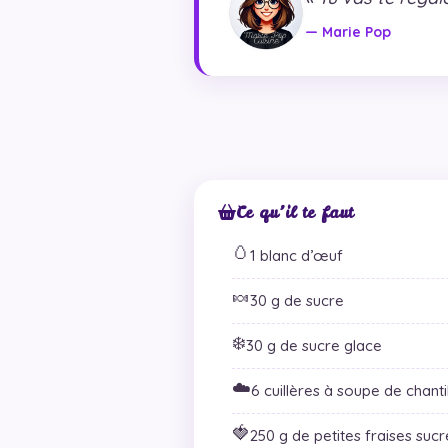
— Marie Pop
Ce qu’il te faut
🥚
1 blanc d’œuf
🍬
30 g de sucre
❄️
30 g de sucre glace
☁️
6 cuillères à soupe de chantil
🍓
250 g de petites fraises suc