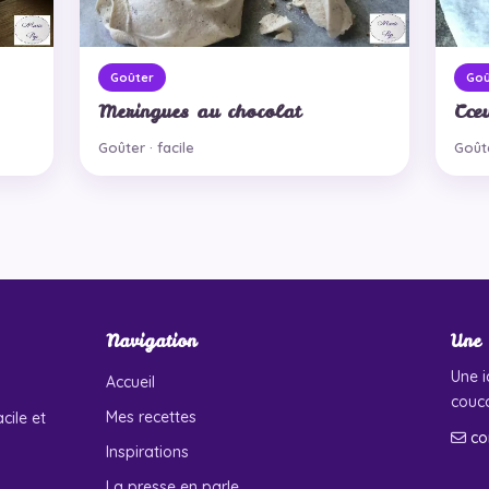
Goûter
Goû
Meringues au chocolat
Cœu
Goûter · facile
Goûte
Navigation
Une 
Une i
Accueil
couco
Mes recettes
cile et
co
Inspirations
La presse en parle