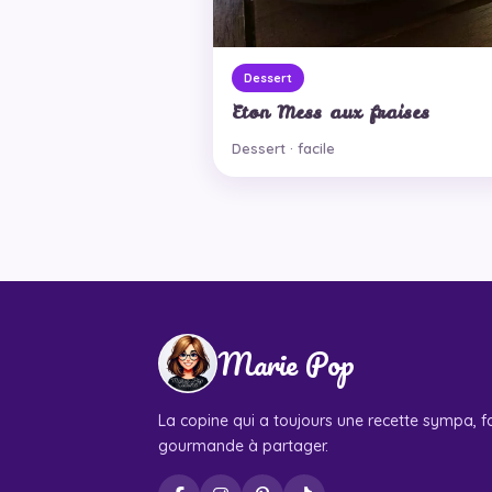
Dessert
Eton Mess aux fraises
Dessert · facile
Marie Pop
La copine qui a toujours une recette sympa, fa
gourmande à partager.