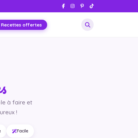
 Recettes offertes
es
le à faire et
ureux !
e
Facile