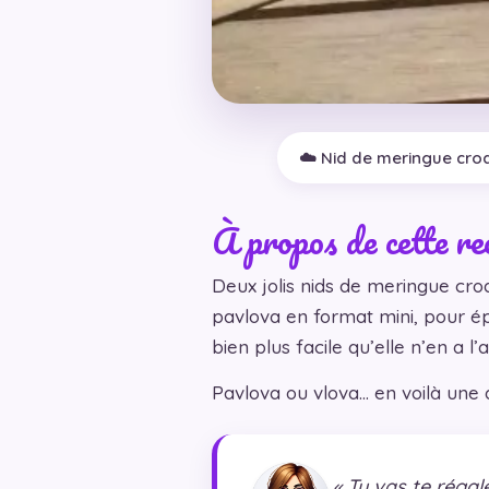
☁️ Nid de meringue cro
À propos de cette re
Deux jolis nids de meringue croq
pavlova en format mini, pour ép
bien plus facile qu’elle n’en a l’ai
Pavlova ou vlova… en voilà une 
« Tu vas te régale