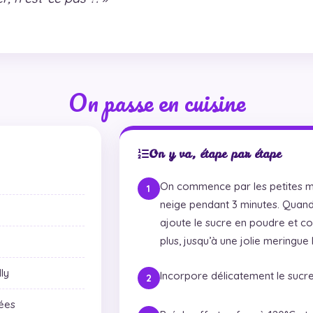
On passe en cuisine
On y va, étape par étape
On commence par les petites me
neige pendant 3 minutes. Quand
ajoute le sucre en poudre et co
plus, jusqu’à une jolie meringue b
ly
Incorpore délicatement le sucre
rées