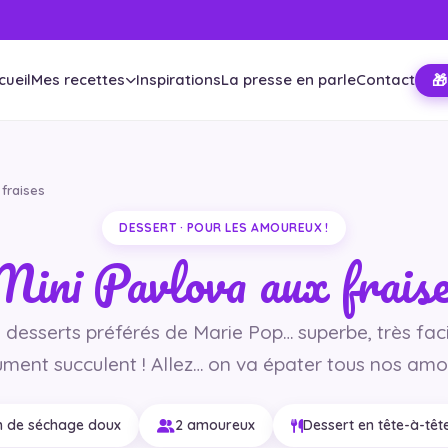
cueil
Mes recettes
Inspirations
La presse en parle
Contact
🎁
 fraises
DESSERT · POUR LES AMOUREUX !
ini Pavlova aux frais
 desserts préférés de Marie Pop… superbe, très faci
ment succulent ! Allez… on va épater tous nos amo
 h de séchage doux
2 amoureux
Dessert en tête-à-têt