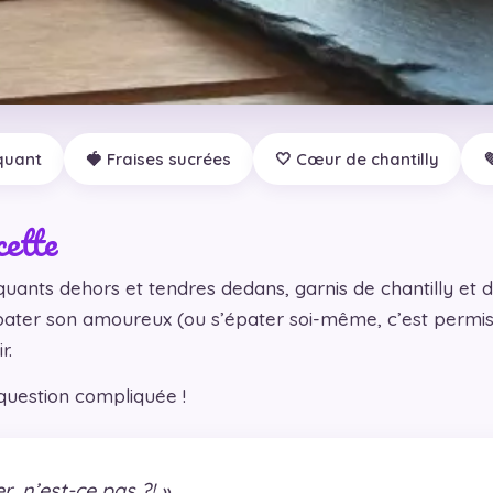
quant
🍓 Fraises sucrées
🤍 Cœur de chantilly

cette
uants dehors et tendres dedans, garnis de chantilly et de
ater son amoureux (ou s’épater soi-même, c’est permis 
r.
question compliquée !
r, n’est-ce pas ?! »