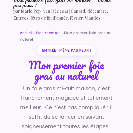
Mon premier foie gras au naturel… Même
pas peur !
par
Marie Pop
|
ven Déc 2014
|
Canard
,
décembre
,
Entrées
,
fêtes de fin d'année
,
février
,
Viandes
Accueil
›
Mes recettes
› Mon premier foie gras au
naturel
ENTRÉE · MÊME PAS PEUR !
Mon premier foie
gras au naturel
Un foie gras mi-cuit maison, c’est
franchement magique et tellement
meilleur ! Ce n’est pas compliqué : il
suffit de se lancer en suivant
soigneusement toutes les étapes…