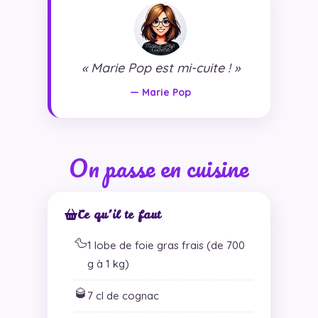
« Marie Pop est mi-cuite ! »
— Marie Pop
On passe en cuisine
Ce qu’il te faut
🦆
1 lobe de foie gras frais (de 700
g à 1 kg)
🥃
7 cl de cognac