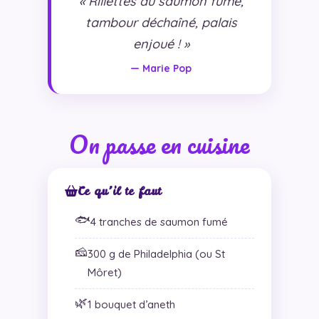
« Rillettes au saumon fumé,
tambour déchaîné, palais
enjoué ! »
— Marie Pop
On passe en cuisine
Ce qu’il te faut
🐟
4 tranches de saumon fumé
🧀
300 g de Philadelphia (ou St
Môret)
🌿
1 bouquet d’aneth