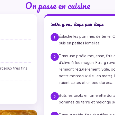
On passe en cuisine
On y va, étape par étape
Épluche les pommes de terre. C
puis en petites lamelles.
Dans une poêle moyenne, fais ch
d’olive à feu moyen. Fais-y rev
ceaux très fins
remuant régulièrement. Sale, po
petits morceaux si tu en mets). L
soient cuites et un peu dorées.
Bats les œufs en omelette dans 
pommes de terre et mélange so
Dans la poêle, fais chauffer le r