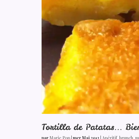
Tortilla de Patatas… Bi
par
Marie Pop
|
mer Mai 2013
|
Apéritif
,
brunch
,
m