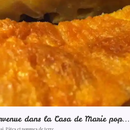
envenue dans la Casa de Marie pop…
ai
,
Pâtes et pommes de terre