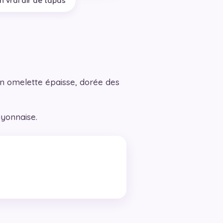
n vrai air de tapas
en omelette épaisse, dorée des
yonnaise.