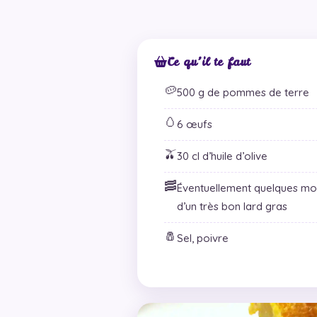
Ce qu’il te faut
🥔
500 g de pommes de terre
🥚
6 œufs
🫒
30 cl d’huile d’olive
🥓
Éventuellement quelques mor
d’un très bon lard gras
🧂
Sel, poivre