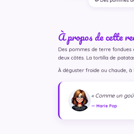
🥔 Des pommes de
À propos de cette re
Des pommes de terre fondues à l
deux côtés. La tortilla de patata
À déguster froide ou chaude, à
« Comme un goût 
— Marie Pop