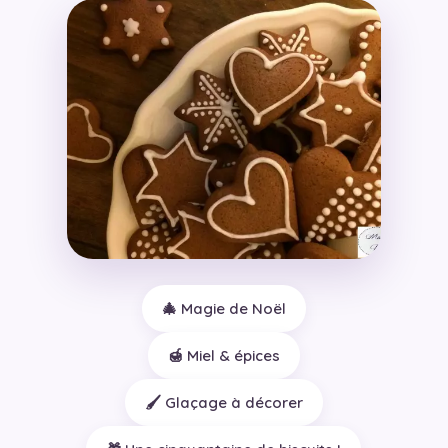
🎄 Magie de Noël
🍯 Miel & épices
🖌️ Glaçage à décorer