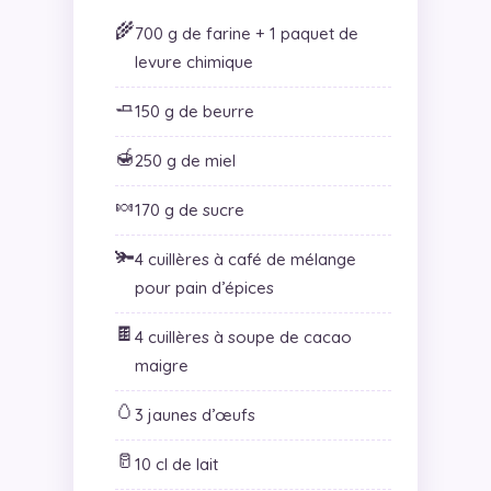
🌾
700 g de farine + 1 paquet de
levure chimique
🧈
150 g de beurre
🍯
250 g de miel
🍬
170 g de sucre
🫚
4 cuillères à café de mélange
pour pain d’épices
🍫
4 cuillères à soupe de cacao
maigre
🥚
3 jaunes d’œufs
🥛
10 cl de lait