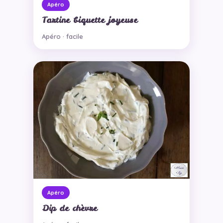
Apéro
Tartine biquette joyeuse
Apéro · facile
Apéro
Dip de chèvre