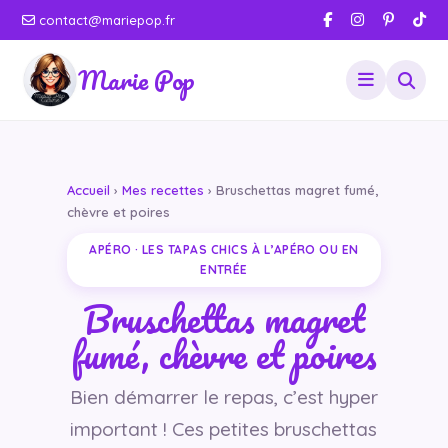
contact@mariepop.fr
Marie Pop
Accueil
›
Mes recettes
› Bruschettas magret fumé,
chèvre et poires
APÉRO · LES TAPAS CHICS À L’APÉRO OU EN
ENTRÉE
Bruschettas magret
fumé, chèvre et poires
Bien démarrer le repas, c’est hyper
important ! Ces petites bruschettas