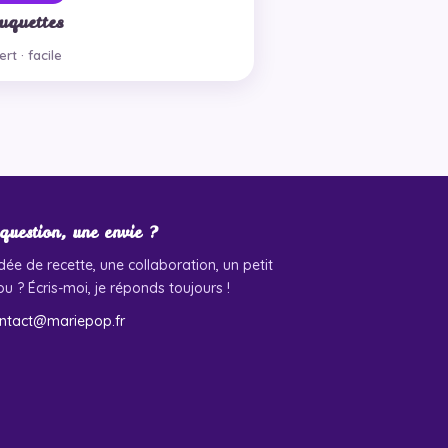
uquettes
rt · facile
question, une envie ?
dée de recette, une collaboration, un petit
u ? Écris-moi, je réponds toujours !
ntact@mariepop.fr