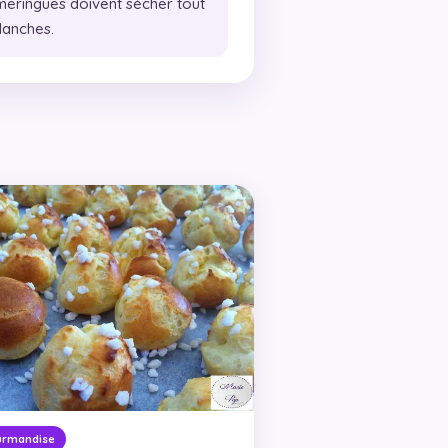
 meringues doivent sécher tout
lanches.
urmandise