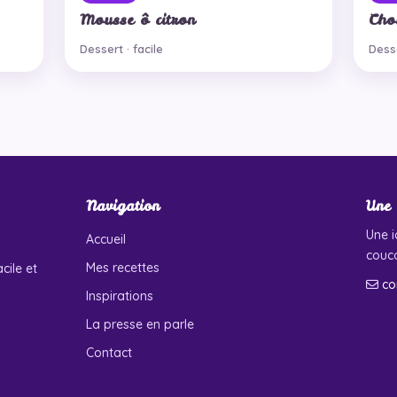
Mousse ô citron
Cho
Dessert · facile
Desse
Navigation
Une 
Une i
Accueil
couco
Mes recettes
cile et
co
Inspirations
La presse en parle
Contact