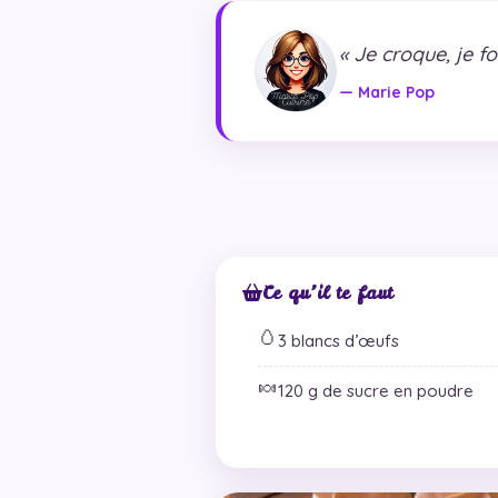
« Je croque, je fo
— Marie Pop
Ce qu’il te faut
🥚
3 blancs d’œufs
🍬
120 g de sucre en poudre