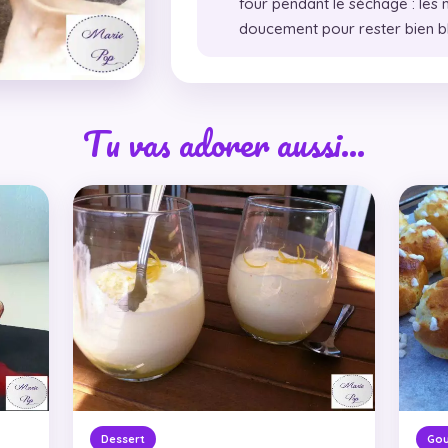
four pendant le séchage : les
doucement pour rester bien b
Tu vas adorer aussi…
Dessert
Go