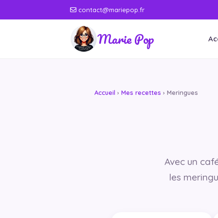
contact@mariepop.fr
Marie Pop
Ac
Accueil
›
Mes recettes
› Meringues
Avec un café,
les meringue