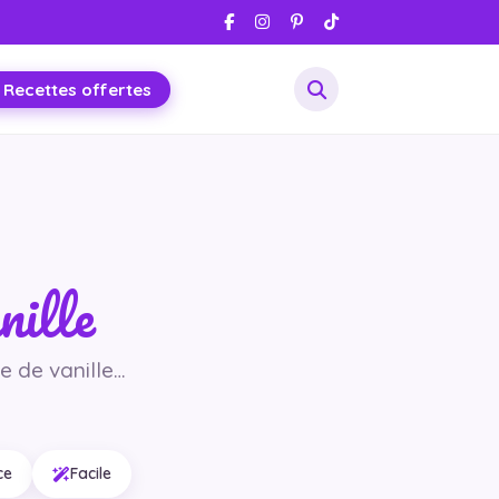
 Recettes offertes
nille
te de vanille…
ce
Facile