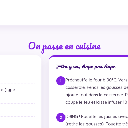
On passe en cuisine
On y va, étape par étape
Préchauffe le four à 90°C. Verse
casserole. Fends les gousses de 
re (type
ajoute tout dans la casserole. P
coupe le feu et laisse infuser 10 m
DRING ! Fouette les jaunes avec l
(retire les gousses). Fouette tr