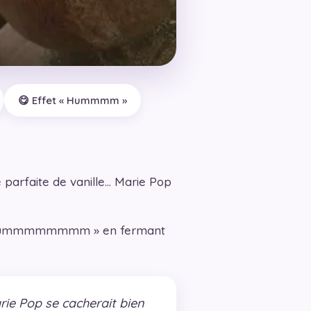
😋 Effet « Hummmm »
e parfaite de vanille… Marie Pop
dis « Hummmmmmmm » en fermant
rie Pop se cacherait bien