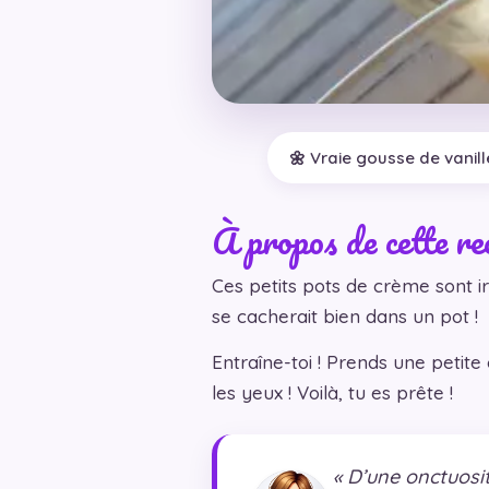
🌼 Vraie gousse de vanill
À propos de cette re
Ces petits pots de crème sont ir
se cacherait bien dans un pot !
Entraîne-toi ! Prends une peti
les yeux ! Voilà, tu es prête !
« D’une onctuosit