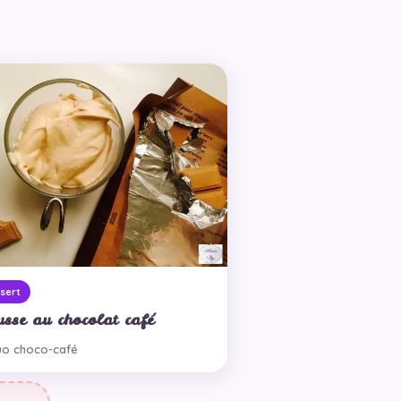
sert
sse au chocolat café
uo choco-café