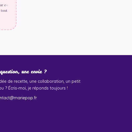
ar e-
 tout
question, une envie ?
dée de recette, une collaboration, un petit
u ? Écris-moi, je réponds toujours !
ntact@mariepop.fr