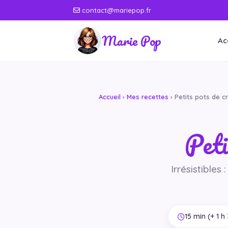
contact@mariepop.fr
Marie Pop
Ac
Accueil
›
Mes recettes
› Petits pots de cr
Peti
Irrésistibles
15 min (+ 1 h