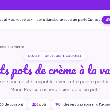
cueil
Mes recettes
Inspirations
La presse en parle
Contact
🎁
ème à la vanille
DESSERT · ONCTUOSITÉ COUPABLE
ts pots de crème à la va
 : une onctuosité coupable, avec cette pointe parfai
Marie Pop se cacherait bien dans un pot !
 30 de cuisson)
6 pots
Un dessert à préparer à l’avan