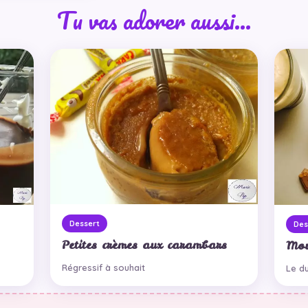
Tu vas adorer aussi…
Dessert
Des
Petites crèmes aux carambars
Mou
Régressif à souhait
Le d