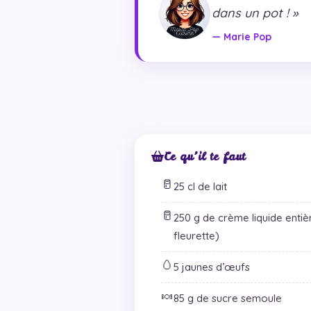
dans un pot ! »
— Marie Pop
Ce qu’il te faut
🥛
25 cl de lait
🥛
250 g de crème liquide entiè
fleurette)
🥚
5 jaunes d’œufs
🍬
85 g de sucre semoule