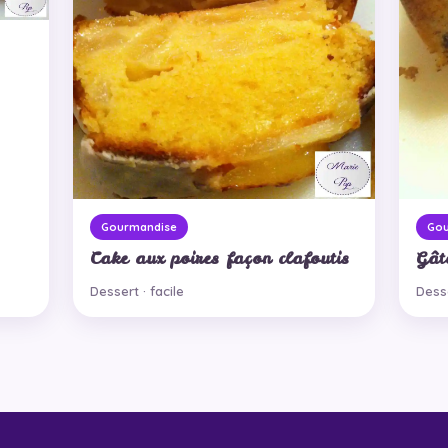
Gourmandise
Go
Cake aux poires façon clafoutis
Gât
Dessert · facile
Desse