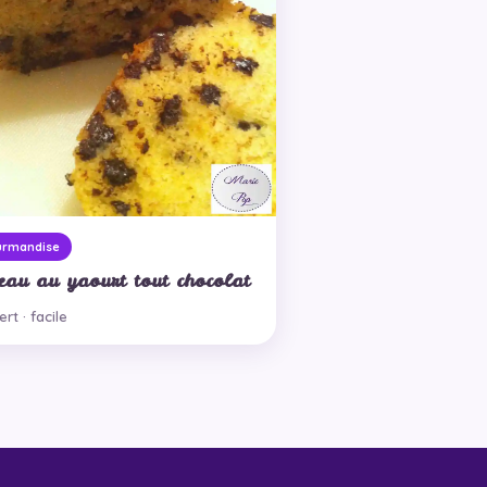
urmandise
eau au yaourt tout chocolat
rt · facile