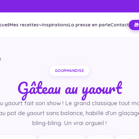
cueil
Mes recettes
Inspirations
La presse en parle
Contact
🎁
t
GOURMANDISE
Gâteau au yaourt
 yaourt fait son show ! Le grand classique tout m
u pot de yaourt sans balance, habillé d’un glaçag
bling-bling. Un vrai orgueil !