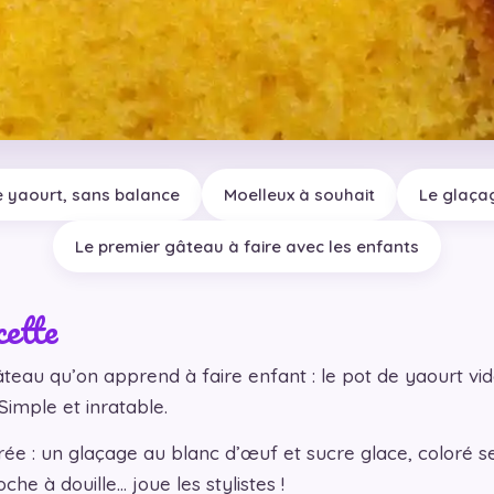
 yaourt, sans balance
Moelleux à souhait
Le glaça
Le premier gâteau à faire avec les enfants
cette
âteau qu’on apprend à faire enfant : le pot de yaourt vi
Simple et inratable.
irée : un glaçage au blanc d’œuf et sucre glace, coloré se
oche à douille… joue les stylistes !