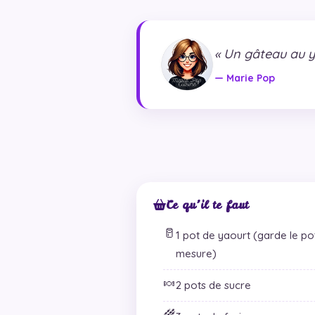
« Un gâteau au ya
— Marie Pop
Ce qu’il te faut
🥛
1 pot de yaourt (garde le pot,
mesure)
🍬
2 pots de sucre
🌾