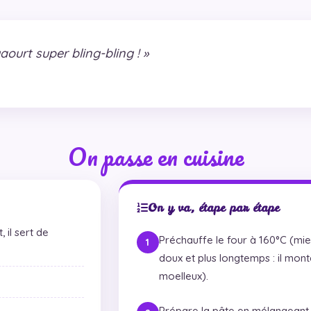
ourt super bling-bling ! »
On passe en cuisine
On y va, étape par étape
 il sert de
Préchauffe le four à 160°C (mie
doux et plus longtemps : il mon
moelleux).
Prépare la pâte en mélangeant t