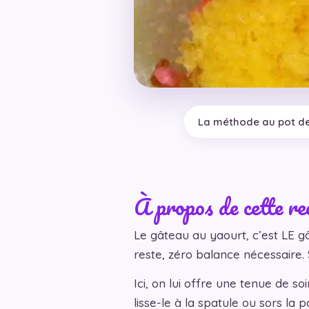
La méthode au pot de
À propos de cette re
Le gâteau au yaourt, c’est LE g
reste, zéro balance nécessaire. 
Ici, on lui offre une tenue de so
lisse-le à la spatule ou sors la p