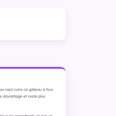
ux vaut cuire ce gâteau à four
te davantage et reste plus
ous les ingrédients un par un,