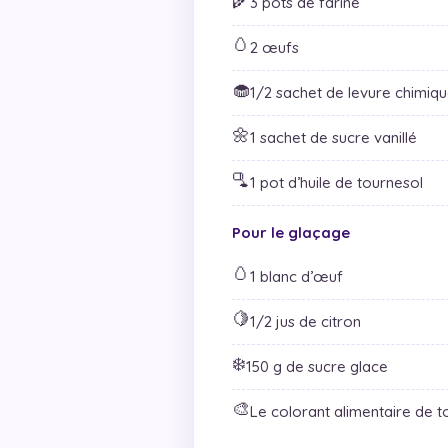
3 pots de farine
🥚
2 œufs
🧁
1/2 sachet de levure chimiq
🌼
1 sachet de sucre vanillé
🫗
1 pot d’huile de tournesol
Pour le glaçage
🥚
1 blanc d’œuf
🍋
1/2 jus de citron
❄️
150 g de sucre glace
🎨
Le colorant alimentaire de t