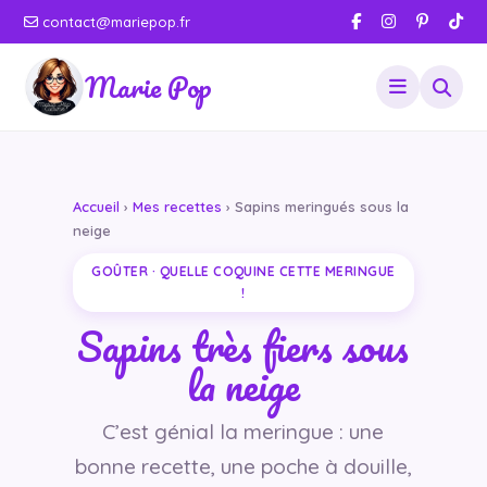
contact@mariepop.fr
Marie Pop
Accueil
›
Mes recettes
› Sapins meringués sous la
neige
GOÛTER · QUELLE COQUINE CETTE MERINGUE
!
Sapins très fiers sous
la neige
C’est génial la meringue : une
bonne recette, une poche à douille,