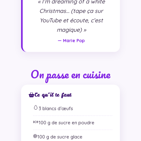
« I’m dreaming of a white
Christmas… (tape ça sur
YouTube et écoute, c’est
magique) »
— Marie Pop
On passe en cuisine
Ce qu’il te faut
🥚
3 blancs d’œufs
🍬
100 g de sucre en poudre
❄️
100 g de sucre glace