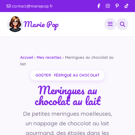
contact@mariepop.fr
Marie Pop
Accueil
›
Mes recettes
› Meringues au chocolat au
lait
GOÛTER · FÉERIQUE AU CHOCOLAT
Meringues au
chocolat au lait
De petites meringues moelleuses,
un nappage de chocolat au lait
gourmand, des étoiles dans les