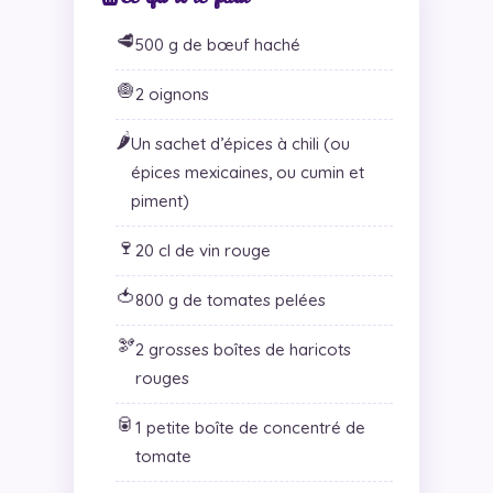
🥩
500 g de bœuf haché
🧅
2 oignons
🌶️
Un sachet d’épices à chili (ou
épices mexicaines, ou cumin et
piment)
🍷
20 cl de vin rouge
🍅
800 g de tomates pelées
🫘
2 grosses boîtes de haricots
rouges
🥫
1 petite boîte de concentré de
tomate