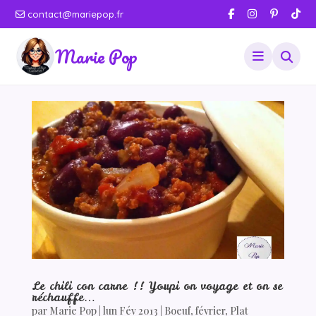
contact@mariepop.fr
Marie Pop
Le chili con carne !! Youpi on voyage et on se
réchauffe…
par
Marie Pop
|
lun Fév 2013
|
Boeuf
,
février
,
Plat