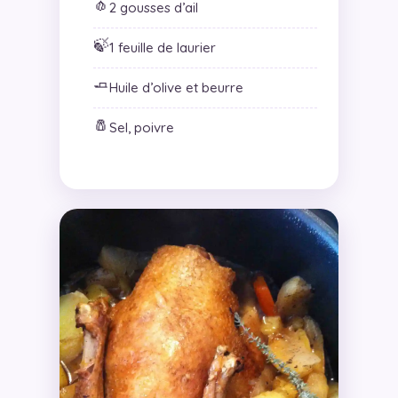
🧄
2 gousses d’ail
🍃
1 feuille de laurier
🧈
Huile d’olive et beurre
🧂
Sel, poivre