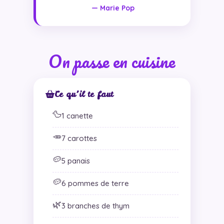
— Marie Pop
On passe en cuisine
Ce qu’il te faut
🦆
1 canette
🥕
7 carottes
🥔
5 panais
🥔
6 pommes de terre
🌿
3 branches de thym