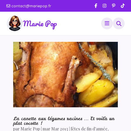
contact@mariepop.fr
Marie Pop
La canette aux légumes racines … Et voilà un
plat cocotte !
par
Marie Pop
|
mar Mar 2013
|
fêtes de fin d'année
,