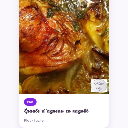
Plat
Épaule d’agneau en ragoût
Plat · facile