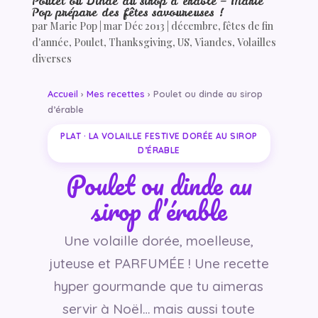
Poulet ou Dinde au sirop d’érable – Marie
Pop prépare des fêtes savoureuses !
par
Marie Pop
|
mar Déc 2013
|
décembre
,
fêtes de fin
d'année
,
Poulet
,
Thanksgiving
,
US
,
Viandes
,
Volailles
diverses
Accueil
›
Mes recettes
› Poulet ou dinde au sirop
d’érable
PLAT · LA VOLAILLE FESTIVE DORÉE AU SIROP
D’ÉRABLE
Poulet ou dinde au
sirop d’érable
Une volaille dorée, moelleuse,
juteuse et PARFUMÉE ! Une recette
hyper gourmande que tu aimeras
servir à Noël… mais aussi toute