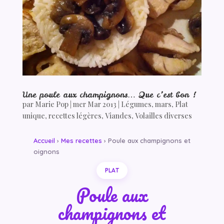
Une poule aux champignons… Que c’est bon !
par
Marie Pop
|
mer Mar 2013
|
Légumes
,
mars
,
Plat
unique
,
recettes légères
,
Viandes
,
Volailles diverses
Accueil
›
Mes recettes
› Poule aux champignons et
oignons
PLAT
Poule aux
champignons et