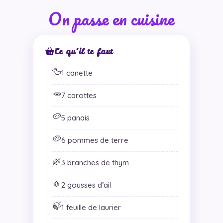
On passe en cuisine
Ce qu’il te faut
🦆
1 canette
🥕
7 carottes
🥔
5 panais
🥔
6 pommes de terre
🌿
3 branches de thym
🧄
2 gousses d’ail
🍃
1 feuille de laurier