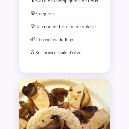
500 g de champignons de Paris
🧅
5 oignons
🍲
Un cube de bouillon de volaille
🌿
4 branches de thym
🫒
Sel, poivre, huile d’olive