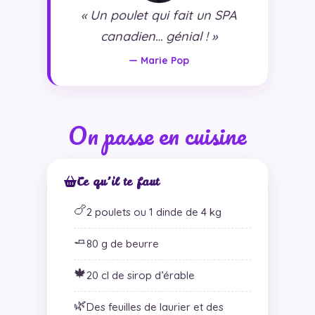
« Un poulet qui fait un SPA
canadien… génial ! »
— Marie Pop
On passe en cuisine
Ce qu’il te faut
🍗
2 poulets ou 1 dinde de 4 kg
🧈
80 g de beurre
🍁
20 cl de sirop d’érable
🌿
Des feuilles de laurier et des