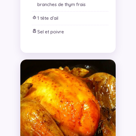
branches de thym frais
🧄
1 tête d’ail
🧂
Sel et poivre