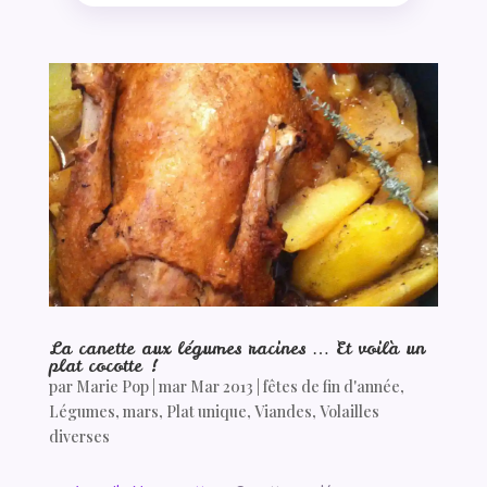
La canette aux légumes racines … Et voilà un
plat cocotte !
par
Marie Pop
|
mar Mar 2013
|
fêtes de fin d'année
,
Légumes
,
mars
,
Plat unique
,
Viandes
,
Volailles
diverses