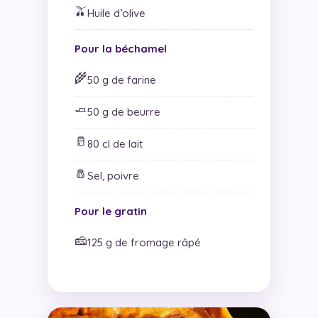
🫒
Huile d’olive
Pour la béchamel
🌾
50 g de farine
🧈
50 g de beurre
🥛
80 cl de lait
🧂
Sel, poivre
Pour le gratin
🧀
125 g de fromage râpé