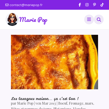
contact@mariepop.fr
Marie Pop
Les lasagnes maison… ça c’est bon !
par
Marie Pop
|
ven Mar 2013
|
Boeuf
,
Fromage
,
mars
,
Pâtes et pommes de terre
,
Plat unique
,
Viandes