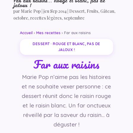
Far aux raisins… Rouge et blanc, pas de
jaloux !
par
Marie Pop
|
jeu Sep 2014
|
Dessert
,
Fruits
,
Gâteau
,
octobre
,
recettes légères
,
septembre
Accueil
›
Mes recettes
› Far aux raisins
DESSERT · ROUGE ET BLANC, PAS DE
JALOUX !
Far aux raisins
Marie Pop n’aime pas les histoires
et ne souhaite vexer personne : ce
dessert réunit donc le raisin rouge
et le raisin blanc. Un far onctueux
réveillé par la saveur du raisin… à
déguster !