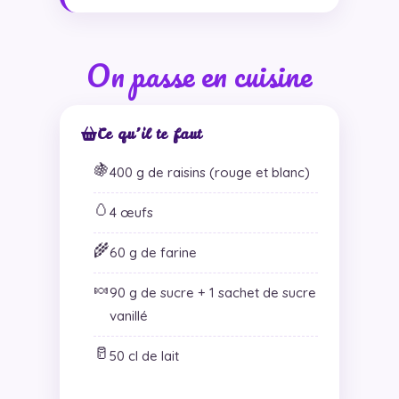
On passe en cuisine
Ce qu’il te faut
🍇
400 g de raisins (rouge et blanc)
🥚
4 œufs
🌾
60 g de farine
🍬
90 g de sucre + 1 sachet de sucre
vanillé
🥛
50 cl de lait