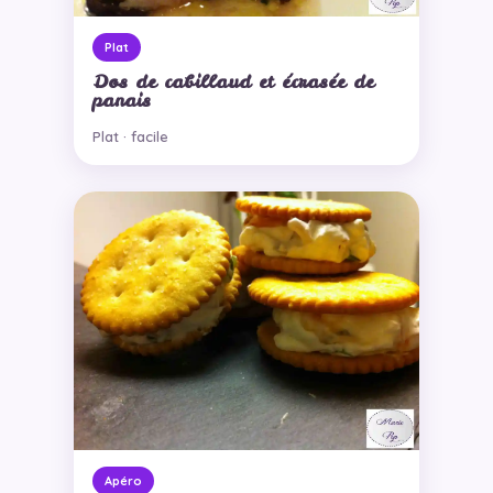
Plat
Dos de cabillaud et écrasée de
panais
Plat · facile
Apéro