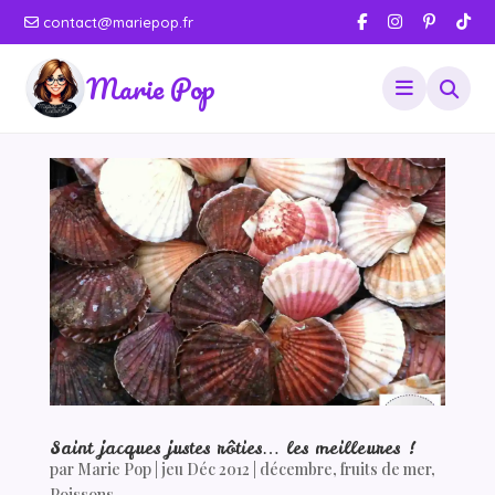
contact@mariepop.fr
Marie Pop
Saint jacques justes rôties… les meilleures !
par
Marie Pop
|
jeu Déc 2012
|
décembre
,
fruits de mer
,
Poissons