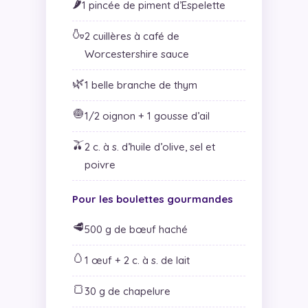
🌶️
1 pincée de piment d’Espelette
🍶
2 cuillères à café de
Worcestershire sauce
🌿
1 belle branche de thym
🧅
1/2 oignon + 1 gousse d’ail
🫒
2 c. à s. d’huile d’olive, sel et
poivre
Pour les boulettes gourmandes
🥩
500 g de bœuf haché
🥚
1 œuf + 2 c. à s. de lait
🍞
30 g de chapelure