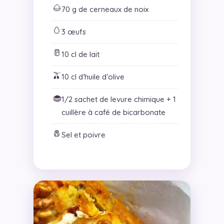
🌰
70 g de cerneaux de noix
🥚
3 œufs
🥛
10 cl de lait
🫒
10 cl d’huile d’olive
🧁
1/2 sachet de levure chimique + 1
cuillère à café de bicarbonate
🧂
Sel et poivre