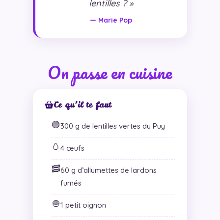
lentilles ? »
— Marie Pop
On passe en cuisine
Ce qu’il te faut
🟢
300 g de lentilles vertes du Puy
🥚
4 œufs
🥓
60 g d’allumettes de lardons
fumés
🧅
1 petit oignon