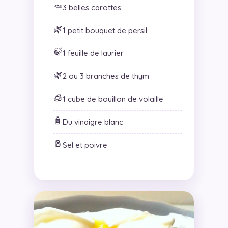
🥕
3 belles carottes
🌿
1 petit bouquet de persil
🍃
1 feuille de laurier
🌿
2 ou 3 branches de thym
🧊
1 cube de bouillon de volaille
🧴
Du vinaigre blanc
🧂
Sel et poivre