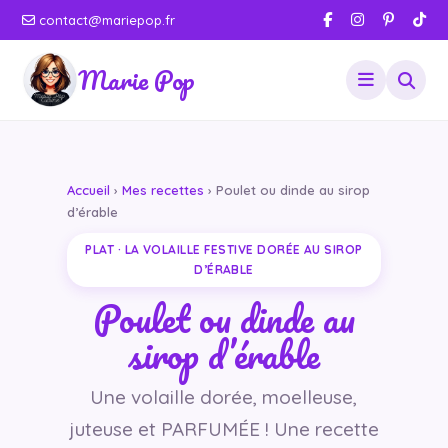
contact@mariepop.fr
Marie Pop
Accueil
›
Mes recettes
› Poulet ou dinde au sirop
d’érable
PLAT · LA VOLAILLE FESTIVE DORÉE AU SIROP
D’ÉRABLE
Poulet ou dinde au
sirop d’érable
Une volaille dorée, moelleuse,
juteuse et PARFUMÉE ! Une recette