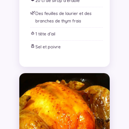
20 cl de sirop d’érable
🌿
Des feuilles de laurier et des
branches de thym frais
🧄
1 tête d’ail
🧂
Sel et poivre