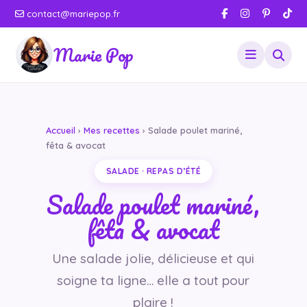
contact@mariepop.fr
Marie Pop
Accueil
›
Mes recettes
› Salade poulet mariné,
fêta & avocat
SALADE · REPAS D’ÉTÉ
Salade poulet mariné,
fêta & avocat
Une salade jolie, délicieuse et qui
soigne ta ligne… elle a tout pour
plaire !