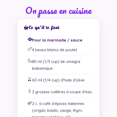
On passe en cuisine
Ce qu’il te faut
🥘
Pour la marinade / sauce
🍗
4 beaux blancs de poulet
🍶
80 ml (1/3 cup) de vinaigre
balsamique
🫒
60 ml (1/4 cup) d’huile d’olive
💧
2 grosses cuillères à soupe d’eau
🌿
2 c. à café d’épices italiennes
(origan, basilic, sauge, thym,