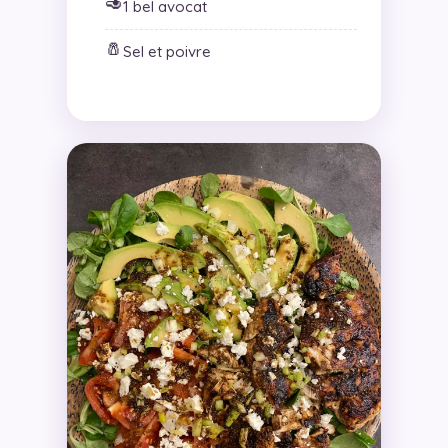
🥑
1 bel avocat
🧂
Sel et poivre