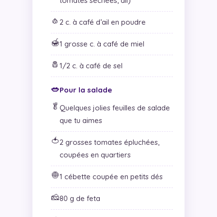
tomates séchées, ail)
🧄
2 c. à café d’ail en poudre
🍯
1 grosse c. à café de miel
🧂
1/2 c. à café de sel
🥗
Pour la salade
🥬
Quelques jolies feuilles de salade
que tu aimes
🍅
2 grosses tomates épluchées,
coupées en quartiers
🧅
1 cébette coupée en petits dés
🧀
80 g de feta