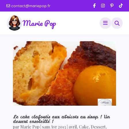
contact@mariepop.fr
Marie Pop
Le cake clafoutis aux abricots au sirop ! Un
dessert ensoleillé !
par
Marie Pop
|
sam Avr 2013
|
avril
,
Cake
,
Dessert
,