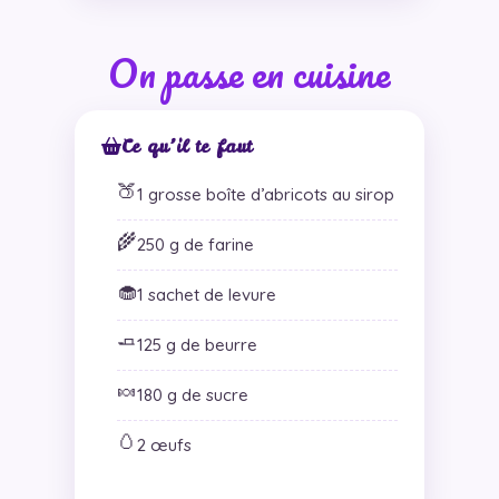
On passe en cuisine
Ce qu’il te faut
🍑
1 grosse boîte d’abricots au sirop
🌾
250 g de farine
🧁
1 sachet de levure
🧈
125 g de beurre
🍬
180 g de sucre
🥚
2 œufs