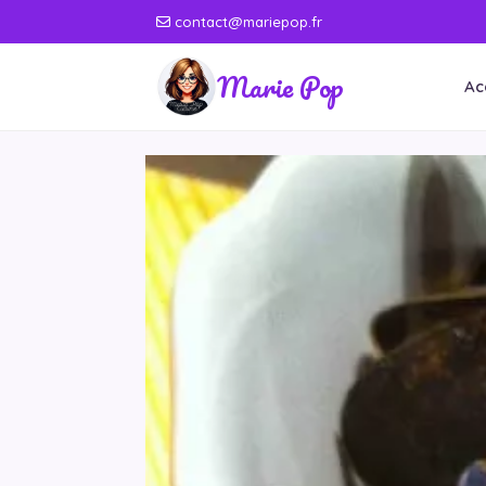
contact@mariepop.fr
Marie Pop
Ac