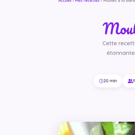
Accueil
›
Mes recettes
› Moules à la bièr
Moule
Cette recet
étonnantes,
20 min