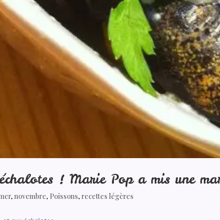
 échalotes ! Marie Pop a mis une ma
 mer
,
novembre
,
Poissons
,
recettes légères