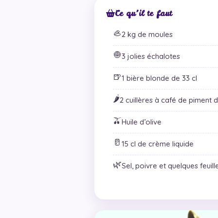
Ce qu’il te faut
🦪
2 kg de moules
🧅
3 jolies échalotes
🍺
1 bière blonde de 33 cl
🌶️
2 cuillères à café de piment d
🫒
Huile d’olive
🥛
15 cl de crème liquide
🌿
Sel, poivre et quelques feuill