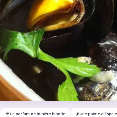
🍺 Le parfum de la bière blonde
🌶️ Une pointe d’Espele