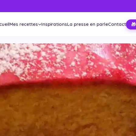
cueil
Mes recettes
Inspirations
La presse en parle
Contact
🎁