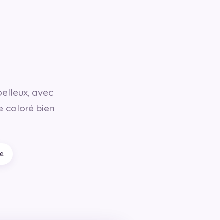
oelleux, avec
e coloré bien
le