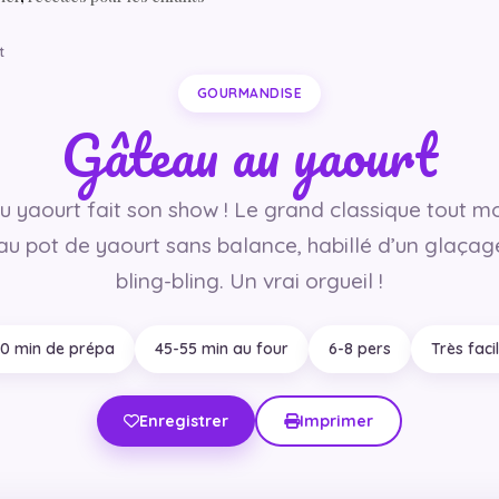
t
GOURMANDISE
Gâteau au yaourt
 yaourt fait son show ! Le grand classique tout m
u pot de yaourt sans balance, habillé d’un glaçag
bling-bling. Un vrai orgueil !
0 min de prépa
45-55 min au four
6-8 pers
Très faci
Enregistrer
Imprimer