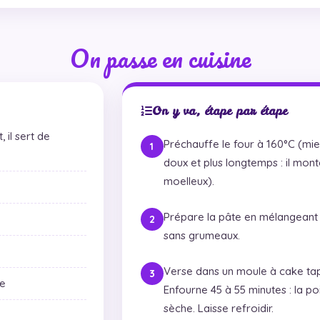
On passe en cuisine
On y va, étape par étape
 il sert de
Préchauffe le four à 160°C (mie
doux et plus longtemps : il mon
moelleux).
Prépare la pâte en mélangeant t
sans grumeaux.
Verse dans un moule à cake tapi
ue
Enfourne 45 à 55 minutes : la po
sèche. Laisse refroidir.