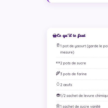
Ce qu’il te faut
🥛
1 pot de yaourt (garde le pot,
mesure)
🍬
2 pots de sucre
🌾
3 pots de farine
🥚
2 œufs
🧁
1/2 sachet de levure chimiq
🌼
1 sachet de sucre vanillé