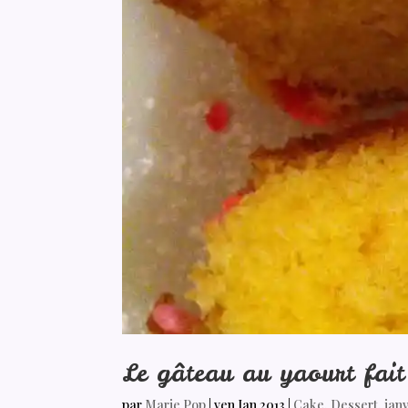
Le gâteau au yaourt fait
par
Marie Pop
|
ven Jan 2013
|
Cake
,
Dessert
,
janv