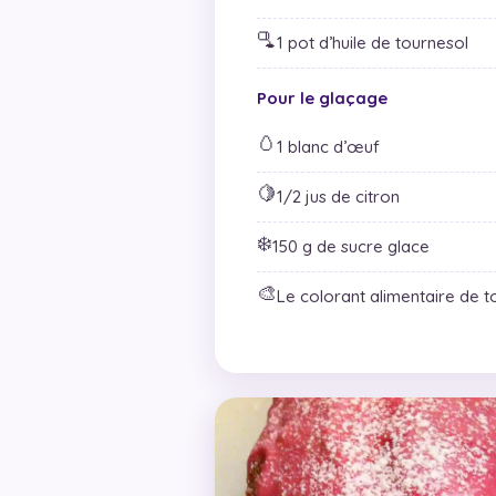
🫗
1 pot d’huile de tournesol
Pour le glaçage
🥚
1 blanc d’œuf
🍋
1/2 jus de citron
❄️
150 g de sucre glace
🎨
Le colorant alimentaire de t