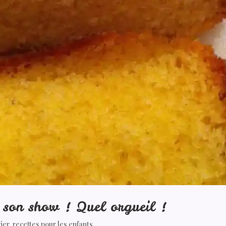
 son show ! Quel orgueil !
ier
,
recettes pour les enfants